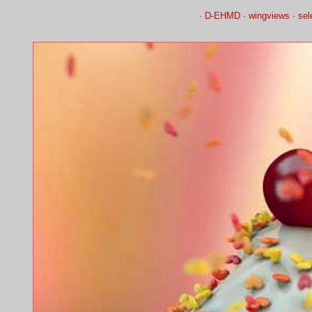
∙
D-EHMD
∙
wingviews
∙
sel