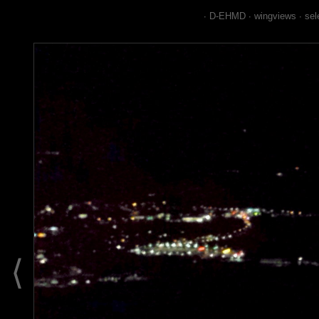
∙
D-EHMD
∙
wingviews
∙
sel
⟨