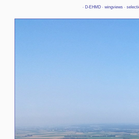
∙
D-EHMD
∙
wingviews
∙
selecti