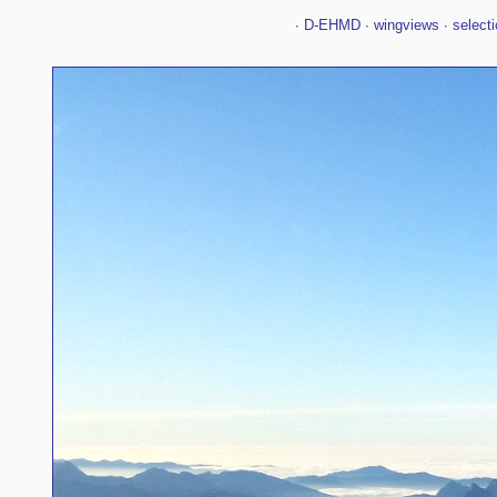
∙
D-EHMD
∙
wingviews
∙
selecti