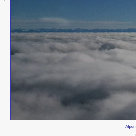
Alpen
←
1